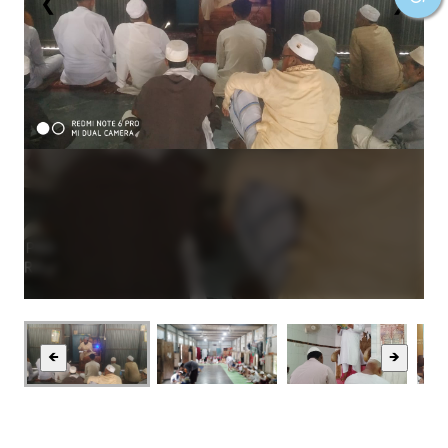
❮
❯
🡸
🡺