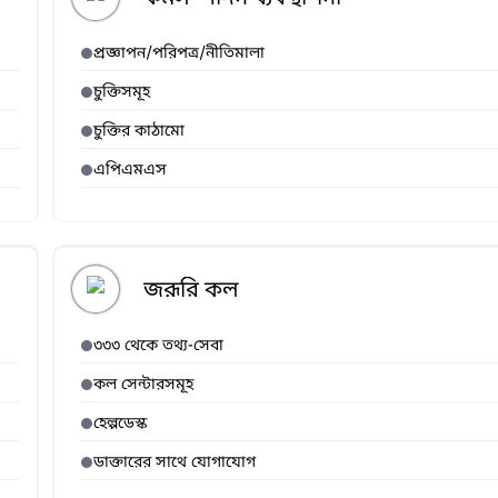
প্রজ্ঞাপন/পরিপত্র/নীতিমালা
চুক্তিসমূহ
চুক্তির কাঠামো
এপিএমএস
জরূরি কল
৩৩৩ থেকে তথ্য-সেবা
কল সেন্টারসমূহ
হেল্পডেস্ক
ডাক্তারের সাথে যোগাযোগ