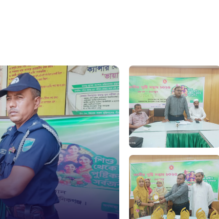
১০৯
নারী ও শিশ
১০৬
দুদক
১০২
দুর্যোগের 
১৬১
স্মার্ট ভূমি