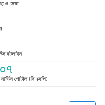
্য ও সেবা
া
্ভিস হটলাইন
০৭
ার্ভিস পোর্টাল (বিএসপি)
্ট হেল্পলাইন