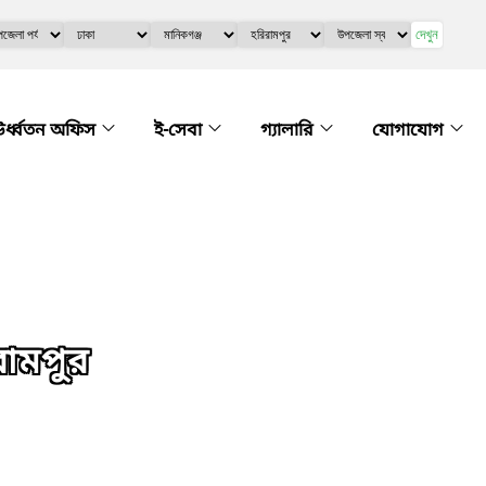
দেখুন
র্ধ্বতন অফিস
ই-সেবা
গ্যালারি
যোগাযোগ
িরামপুর