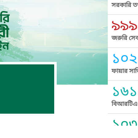
সরকারি তথ
৯৯৯
জরুরি সেব
১০২
ফায়ার সার
১৬১
বিআরটিএ স
১০৩
সুপ্রীম কোর