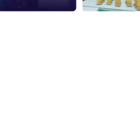
১০৯
শিশু সহায
১৬১
বাংলাদেশ ক
০১৯
মাদকদ্রব্য 
১৬১
জরুরী অভ্